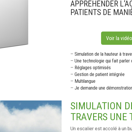
APPRÉHENDER L’A
PATIENTS DE MANI
Voir la vidé
–
Simulation de la hauteur à trave
–
Une technologie qui fait parler 
–
Réglages optimisés
–
Gestion de patient intégrée
–
Multilangue
–
Je demande une démonstratio
SIMULATION D
TRAVERS UNE 
Un escalier est accolé à un bui